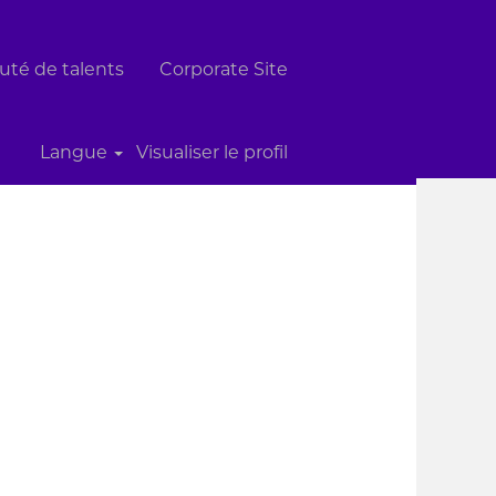
té de talents
Corporate Site
Réinitialiser
Langue
Visualiser le profil