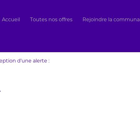
Rechercher par lieu
Accueil
Toutes nos offres
Rejoindre la communau
eption d’une alerte :
.