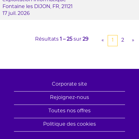
exploitation informatique
Fontaine les DIJON, FR, 21121
17 juil. 2026
Résultats
1 – 25
sur
29
«
1
2
»
Corporate site
Rejoignez-nous
Toutes nos offres
Politique des cookies